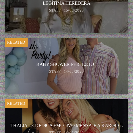
LEGÍTIMA HEREDERA
STAFF | 15/05/2025
RELATED
BABY SHOWER PERFECTO!!
STAFF | 14/05/2025
RELATED
THALIA LE DEDICA EMOTIVO MENSAJE A KAROL G.
STAFF | 14/05/2025