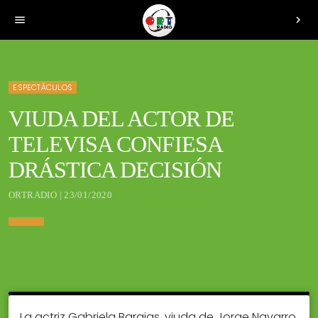
menu
chevron_right
ESPECTÁCULOS
VIUDA DEL ACTOR DE
TELEVISA CONFIESA
DRÁSTICA DECISIÓN
ORTRADIO | 23/01/2020
La actriz Gabriela Barajas, viuda de Jorge Navarro