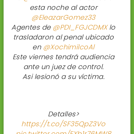
esta noche al actor
@EleazarGomez33
Agentes de
@PDI_FGJCDMX
lo
trasladaron al penal ubicado
en
@XochimilcoAl
Este viernes tendrá audiencia
ante un juez de control.
Asi lesionó a su víctima.
Detalles>
https://t.co/SF35QpZ3Vo
pic.twitter.com/FXb1r76MW8