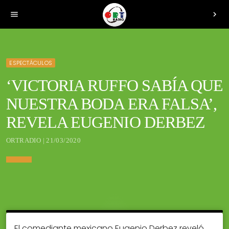
menu
chevron_right
ESPECTÁCULOS
‘VICTORIA RUFFO SABÍA QUE
NUESTRA BODA ERA FALSA’,
REVELA EUGENIO DERBEZ
ORTRADIO | 21/03/2020
El comediante mexicano Eugenio Derbez reveló