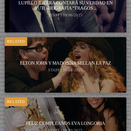
LUPILLO RIVERA CONTARÁ SU VERDAD EN
AUTOBIOGRAFÍA “TRAGOS ...
STAFF | 18/06/2025
RELATED
ELTON JOHN Y MADONNA SELLAN LA PAZ
STAFF | 10/04/2025
RELATED
FELIZ CUMPLEAÑOS EVA LONGORIA
STAFF | 18/03/2025