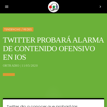
menu
chevron_right
TENDENCIAS / REDES
TWITTER PROBARÁ ALARMA
DE CONTENIDO OFENSIVO
EN IOS
ORTRADIO | 11/05/2020
Twitter dio a conocer que probará las