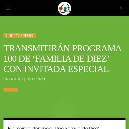
menu
chevron_right
CINE / TV / SERIES
TRANSMITIRÁN PROGRAMA
100 DE ‘FAMILIA DE DIEZ’
CON INVITADA ESPECIAL
ORTRADIO | 18/11/2021
El próximo domingo, ‘Una Familia de Diez’