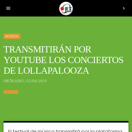
menu
chevron_right
MÚSICA
TRANSMITIRÁN POR
YOUTUBE LOS CONCIERTOS
DE LOLLAPALOOZA
ORTRADIO | 02/08/2019
El festival de música transmitirá por la plataforma