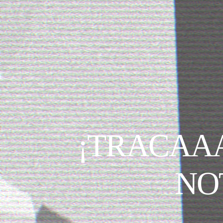
¡TRACAAA
NO