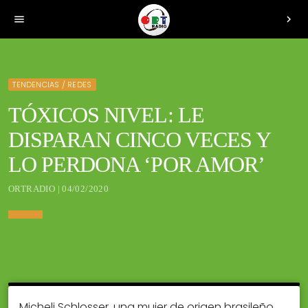
menu
chevron_right
TENDENCIAS / REDES
TÓXICOS NIVEL: LE
DISPARAN CINCO VECES Y
LO PERDONA ‘POR AMOR’
ORTRADIO | 04/02/2020
Micheli Schlosser, una mujer de origen brasileño,