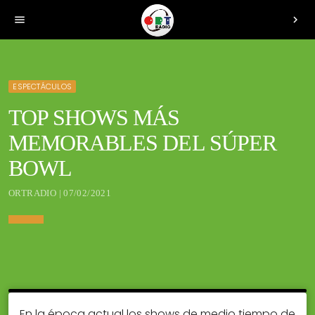
menu
chevron_right
ESPECTÁCULOS
TOP SHOWS MÁS
MEMORABLES DEL SÚPER
BOWL
ORTRADIO | 07/02/2021
En la época actual los shows de medio tiempo de