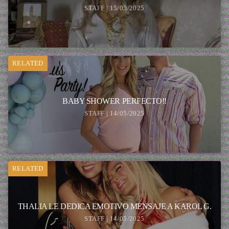
STAFF | 15/05/2025
RELATED
BABY SHOWER PERFECTO!!
STAFF | 14/05/2025
RELATED
THALIA LE DEDICA EMOTIVO MENSAJE A KAROL G.
STAFF | 14/05/2025