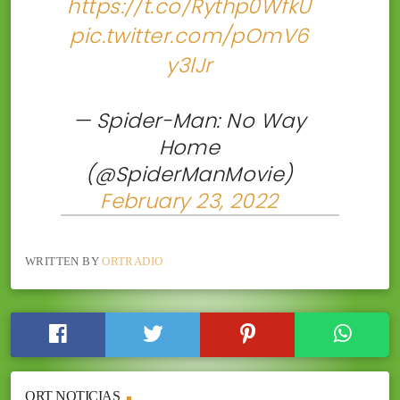
https://t.co/Rythp0WfkU
pic.twitter.com/pOmV6
y3lJr
— Spider-Man: No Way
Home
(@SpiderManMovie)
February 23, 2022
WRITTEN BY
ORTRADIO
ORT NOTICIAS