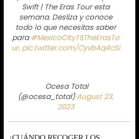
Swift | The Eras Tour esta
semana. Desliza y conoce
todo lo que necesitas saber
para
#MexicoCityTSTheErasTo
ur
.
pic.twitter.com/CyvbAq4cSi
 Ocesa Total
(@ocesa_total)
August 23,
2023
¿CUÁNDO RECOGER LOS