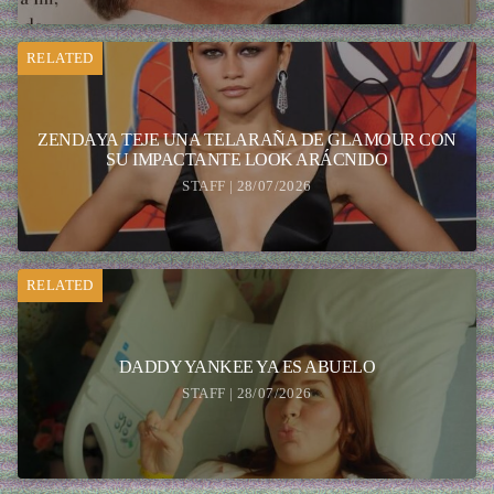
RELATED
ZENDAYA TEJE UNA TELARAÑA DE GLAMOUR CON
SU IMPACTANTE LOOK ARÁCNIDO
STAFF | 28/07/2026
RELATED
DADDY YANKEE YA ES ABUELO
STAFF | 28/07/2026