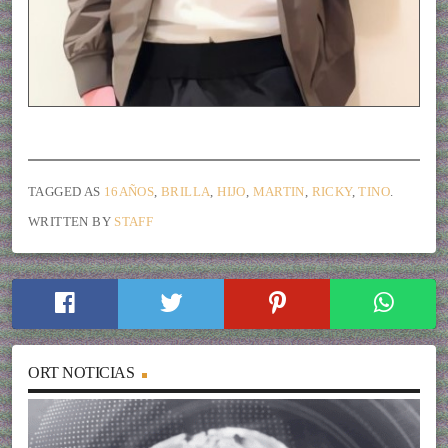
TAGGED AS
16AÑOS
,
BRILLA
,
HIJO
,
MARTIN
,
RICKY
,
TINO
.
WRITTEN BY
STAFF
ORT NOTICIAS