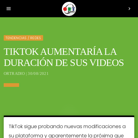
menu
chevron_right
TENDENCIAS / REDES
TIKTOK AUMENTARÍA LA
DURACIÓN DE SUS VIDEOS
ORTRADIO | 30/08/2021
TikTok sigue probando nuevas modificaciones a
su plataforma y aparentemente la próxima que