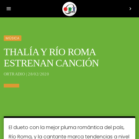
menu
chevron_right
MÚSICA
THALÍA Y RÍO ROMA
ESTRENAN CANCIÓN
ORTRADIO | 28/02/2020
El dueto con la mejor pluma romántica del país,
Río Roma, y la cantante marca tendencias a nivel