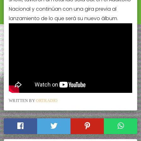
Nacional y continúan con una gira previa al
lanzamiento de lo que será su nuevo álbum.
WRITTEN BY
ORTRADIO