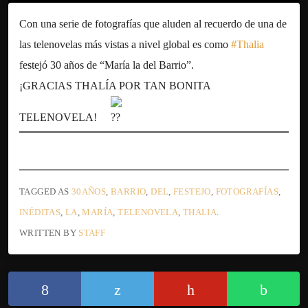
Con una serie de fotografías que aluden al recuerdo de una de
las telenovelas más vistas a nivel global es como
#Thalia
festejó 30 años de “María la del Barrio”.
¡GRACIAS THALÍA POR TAN BONITA
TELENOVELA!
TAGGED AS
30AÑOS
,
BARRIO
,
DEL
,
FESTEJO
,
FOTOGRAFÍAS
,
INÉDITAS
,
LA
,
MARÍA
,
TELENOVELA
,
THALIA
.
WRITTEN BY
STAFF