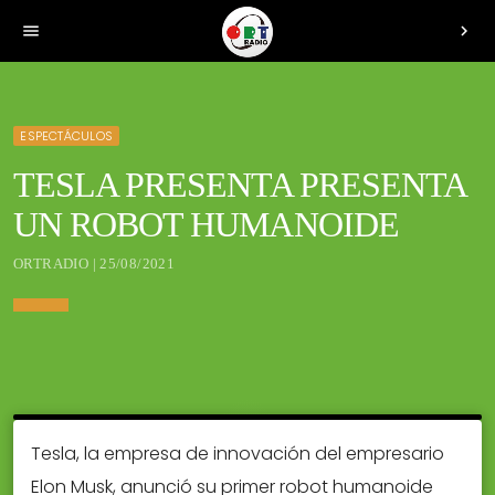
menu
chevron_right
ESPECTÁCULOS
TESLA PRESENTA PRESENTA
UN ROBOT HUMANOIDE
ORTRADIO | 25/08/2021
Tesla, la empresa de innovación del empresario
Elon Musk, anunció su primer robot humanoide