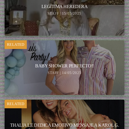
LEGÍTIMA HEREDERA
STAFF | 15/05/2025
RELATED
BABY SHOWER PERFECTO!!
STAFF | 14/05/2025
RELATED
THALIA LE DEDICA EMOTIVO MENSAJE A KAROL G.