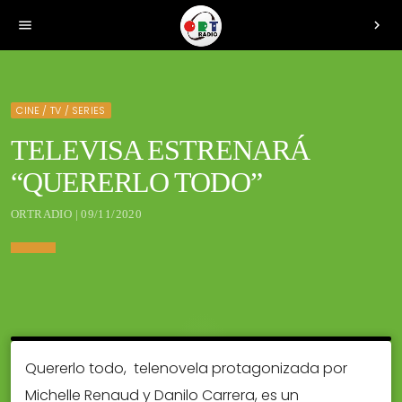
menu
chevron_right
CINE / TV / SERIES
TELEVISA ESTRENARÁ
“QUERERLO TODO”
ORTRADIO | 09/11/2020
Quererlo todo, telenovela protagonizada por
Michelle Renaud y Danilo Carrera, es un