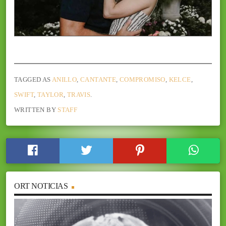
TAGGED AS
ANILLO
,
CANTANTE
,
COMPROMISO
,
KELCE
,
SWIFT
,
TAYLOR
,
TRAVIS
.
WRITTEN BY
STAFF
ORT NOTICIAS