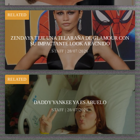
RELATED
ZENDAYA TEJE UNA TELARAÑA DE GLAMOUR CON
SU IMPACTANTE LOOK ARÁCNIDO
STAFF | 28/07/2026
RELATED
DADDY YANKEE YA ES ABUELO
STAFF | 28/07/2026