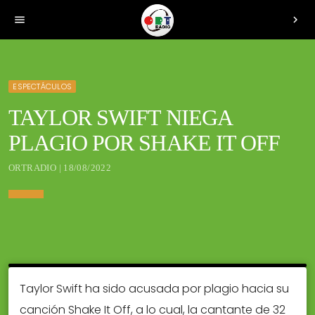
menu
chevron_right
ESPECTÁCULOS
TAYLOR SWIFT NIEGA
PLAGIO POR SHAKE IT OFF
ORTRADIO | 18/08/2022
Taylor Swift ha sido acusada por plagio hacia su
canción Shake It Off, a lo cual, la cantante de 32