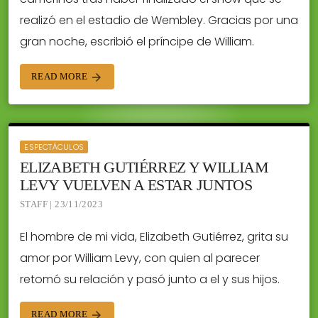
realizó en el estadio de Wembley. Gracias por una
gran noche, escribió el príncipe de William.
READ MORE
arrow_forward
ESPECTÁCULOS
ELIZABETH GUTIÉRREZ Y WILLIAM
LEVY VUELVEN A ESTAR JUNTOS
STAFF | 23/11/2023
El hombre de mi vida, Elizabeth Gutiérrez, grita su
amor por William Levy, con quien al parecer
retomó su relación y pasó junto a el y sus hijos.
READ MORE
arrow_forward