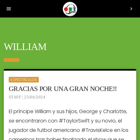
menu
chevron_right
WILLIAM
ESPECTÁCULOS
GRACIAS POR UNA GRAN NOCHE!!
STAFF | 25/06/2024
El príncipe William y sus hijos, George y Charlotte,
se encontraron con #TaylorSwift y su novio, el
jugador de futbol americano #TravisKelce en los
camerinos tras haber finalizado el show que se