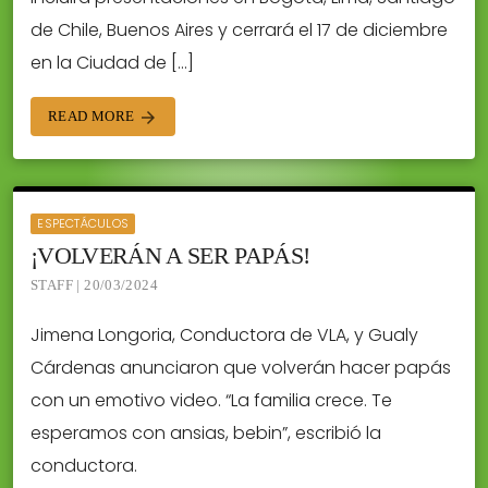
de Chile, Buenos Aires y cerrará el 17 de diciembre
en la Ciudad de […]
READ MORE
arrow_forward
ESPECTÁCULOS
¡VOLVERÁN A SER PAPÁS!
STAFF | 20/03/2024
Jimena Longoria, Conductora de VLA, y Gualy
Cárdenas anunciaron que volverán hacer papás
con un emotivo video. “La familia crece. Te
esperamos con ansias, bebin”, escribió la
conductora.