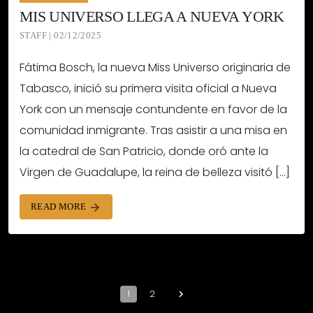
MIS UNIVERSO LLEGA A NUEVA YORK
STAFF | 02/12/2025
Fátima Bosch, la nueva Miss Universo originaria de
Tabasco, inició su primera visita oficial a Nueva
York con un mensaje contundente en favor de la
comunidad inmigrante. Tras asistir a una misa en
la catedral de San Patricio, donde oró ante la
Virgen de Guadalupe, la reina de belleza visitó […]
READ MORE
arrow_forward
1
2
navigate_next