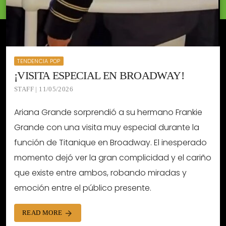
TENDENCIA POP
¡VISITA ESPECIAL EN BROADWAY!
STAFF | 11/05/2026
Ariana Grande sorprendió a su hermano Frankie
Grande con una visita muy especial durante la
función de Titanique en Broadway. El inesperado
momento dejó ver la gran complicidad y el cariño
que existe entre ambos, robando miradas y
emoción entre el público presente.
READ MORE
arrow_forward