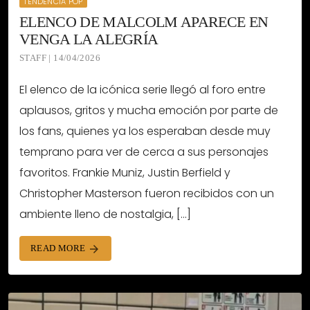
TENDENCIA POP
ELENCO DE MALCOLM APARECE EN
VENGA LA ALEGRÍA
STAFF | 14/04/2026
El elenco de la icónica serie llegó al foro entre
aplausos, gritos y mucha emoción por parte de
los fans, quienes ya los esperaban desde muy
temprano para ver de cerca a sus personajes
favoritos. Frankie Muniz, Justin Berfield y
Christopher Masterson fueron recibidos con un
ambiente lleno de nostalgia, […]
READ MORE
arrow_forward