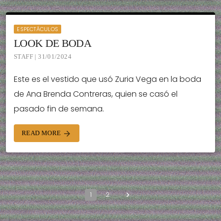
ESPECTÁCULOS
LOOK DE BODA
STAFF | 31/01/2024
Este es el vestido que usó Zuria Vega en la boda
de Ana Brenda Contreras, quien se casó el
pasado fin de semana.
READ MORE
arrow_forward
1
2
navigate_next