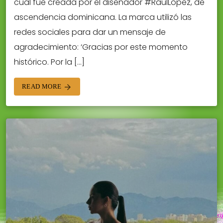
cual fue creada por el diseñador #RaulLopez, de
ascendencia dominicana. La marca utilizó las
redes sociales para dar un mensaje de
agradecimiento: ‘Gracias por este momento
histórico. Por la […]
READ MORE
arrow_forward