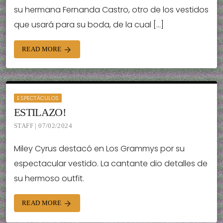
su hermana Fernanda Castro, otro de los vestidos
que usará para su boda, de la cual […]
READ MORE
arrow_forward
ESPECTÁCULOS
ESTILAZO!
STAFF | 07/02/2024
Miley Cyrus destacó en Los Grammys por su
espectacular vestido. La cantante dio detalles de
su hermoso outfit.
READ MORE
arrow_forward