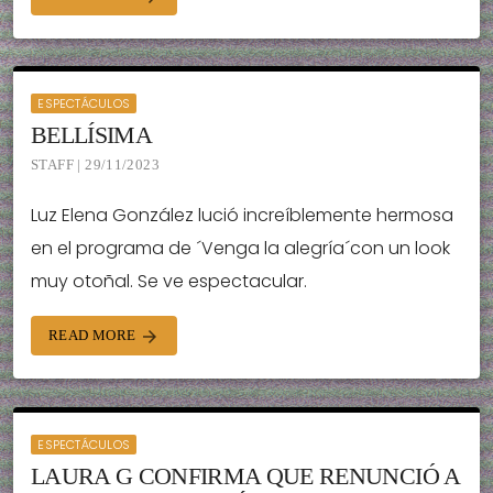
ESPECTÁCULOS
BELLÍSIMA
STAFF | 29/11/2023
Luz Elena González lució increíblemente hermosa
en el programa de ´Venga la alegría´con un look
muy otoñal. Se ve espectacular.
READ MORE
arrow_forward
ESPECTÁCULOS
LAURA G CONFIRMA QUE RENUNCIÓ A