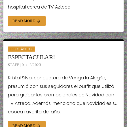
hospital cerca de TV Azteca.
READ MORE
arrow_forward
ESPECTÁCULOS
ESPECTACULAR!
STAFF | 01/12/2023
Kristal Silva, conductora de Venga la Alegría,
presumió con sus seguidores el outfit que utilizó
para grabar los promocionales de Navidad con
TV Azteca. Además, mencionó que Navidad es su
época favorita del año.
READ MORE
arrow_forward