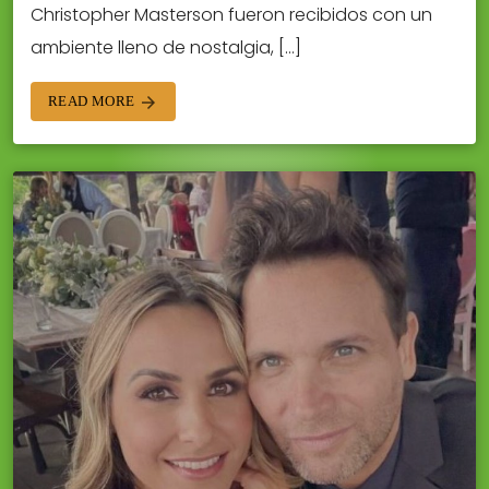
Christopher Masterson fueron recibidos con un
ambiente lleno de nostalgia, […]
READ MORE
arrow_forward