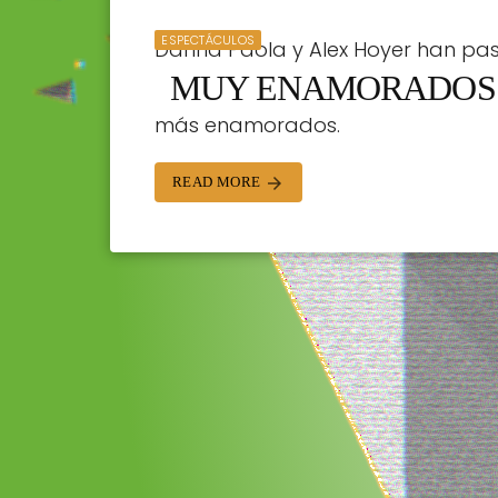
ESPECTÁCULOS
Danna Paola y Alex Hoyer han pa
MUY ENAMORADOS
paradisíacas islas Turcas y Caic
más enamorados.
STAFF | 12/01/2024
READ MORE
arrow_forward