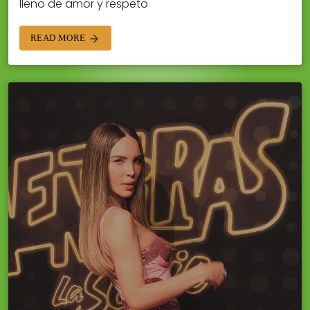
lleno de amor y respeto
READ MORE
arrow_forward