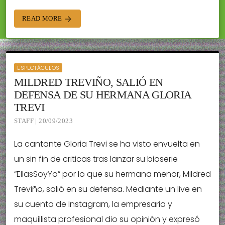
READ MORE
arrow_forward
ESPECTÁCULOS
MILDRED TREVIÑO, SALIÓ EN
DEFENSA DE SU HERMANA GLORIA
TREVI
STAFF | 20/09/2023
La cantante Gloria Trevi se ha visto envuelta en
un sin fin de criticas tras lanzar su bioserie
“EllasSoyYo” por lo que su hermana menor, Mildred
Treviño, salió en su defensa. Mediante un live en
su cuenta de Instagram, la empresaria y
maquillista profesional dio su opinión y expresó