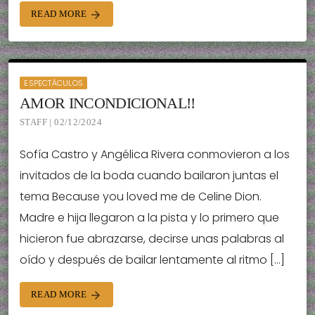
READ MORE
arrow_forward
ESPECTÁCULOS
AMOR INCONDICIONAL!!
STAFF | 02/12/2024
Sofía Castro y Angélica Rivera conmovieron a los
invitados de la boda cuando bailaron juntas el
tema Because you loved me de Celine Dion.
Madre e hija llegaron a la pista y lo primero que
hicieron fue abrazarse, decirse unas palabras al
oído y después de bailar lentamente al ritmo […]
READ MORE
arrow_forward