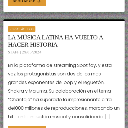
READ MORE
arrow_forward
ESPECTÁCULOS
LA MÚSICA LATINA HA VUELTO A
HACER HISTORIA
STAFF | 29/05/2024
En la plataforma de streaming Spotifay, y esta
vez los protagonistas son dos de los mas
grandes exponentes del pop y el reguetón,
Shakira y Maluma. Su colaboración en el tema
“Chantaje” ha superado la impresionante cifra
de1000 millones de reproducciones, marcando un
hito en la industria musical y consolidando […]