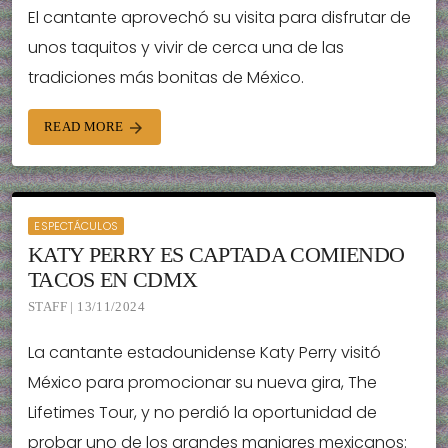
El cantante aprovechó su visita para disfrutar de
unos taquitos y vivir de cerca una de las
tradiciones más bonitas de México.
READ MORE
arrow_forward
ESPECTÁCULOS
KATY PERRY ES CAPTADA COMIENDO
TACOS EN CDMX
STAFF | 13/11/2024
La cantante estadounidense Katy Perry visitó
México para promocionar su nueva gira, The
Lifetimes Tour, y no perdió la oportunidad de
probar uno de los grandes manjares mexicanos: