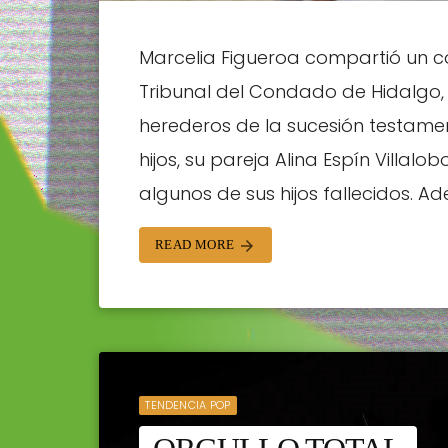
Marcelia Figueroa compartió un c
Tribunal del Condado de Hidalgo
herederos de la sucesión testamen
hijos, su pareja Alina Espín Villal
algunos de sus hijos fallecidos. Ad
READ MORE
arrow_forward
TENDENCIA POP