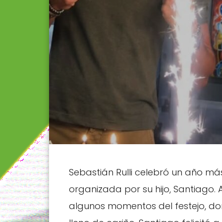
Sebastián Rulli celebró un año m
organizada por su hijo, Santiago. 
algunos momentos del festejo, do