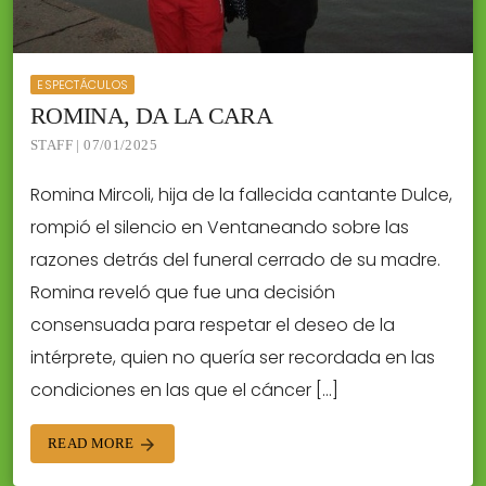
ESPECTÁCULOS
ROMINA, DA LA CARA
STAFF | 07/01/2025
Romina Mircoli, hija de la fallecida cantante Dulce,
rompió el silencio en Ventaneando sobre las
razones detrás del funeral cerrado de su madre.
Romina reveló que fue una decisión
consensuada para respetar el deseo de la
intérprete, quien no quería ser recordada en las
condiciones en las que el cáncer […]
READ MORE
arrow_forward