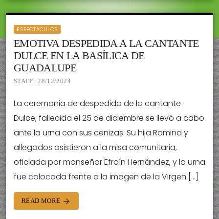
ESPECTÁCULOS
EMOTIVA DESPEDIDA A LA CANTANTE
DULCE EN LA BASÍLICA DE
GUADALUPE
STAFF | 28/12/2024
La ceremonia de despedida de la cantante
Dulce, fallecida el 25 de diciembre se llevó a cabo
ante la urna con sus cenizas. Su hija Romina y
allegados asistieron a la misa comunitaria,
oficiada por monseñor Efraín Hernández, y la urna
fue colocada frente a la imagen de la Virgen […]
READ MORE
arrow_forward