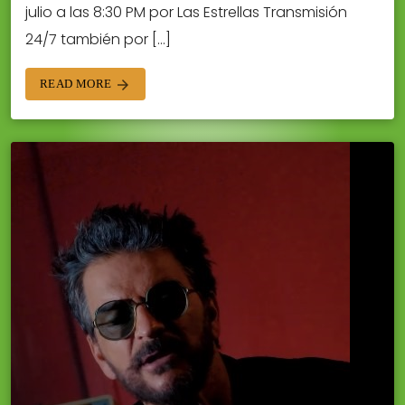
julio a las 8:30 PM por Las Estrellas Transmisión
24/7 también por […]
READ MORE
arrow_forward