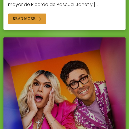
mayor de Ricardo de Pascual Janet y […]
READ MORE
arrow_forward