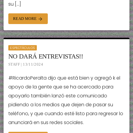
su […]
READ MORE
arrow_forward
ESPECTÁCULOS
NO DARÁ ENTREVISTAS!!
STAFF | 13/11/2024
#RicardoPeralta dijo que está bien y agregó k el
apoyo de la gente que se ha acercado para
apoyarlo también lanzó este comunicado
pidiendo a los medios que dejen de pasar su
teléfono, y que cuando esté listo para regresar lo
anunciará en sus redes sociales.