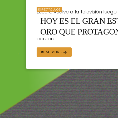
ESPECTÁCULOS
Lucero vuelve a la televisión luego
HOY ES EL GRAN E
famosa cantante regresa con una 
José Ron, Plutarco Haza. Serie orig
ORO QUE PROTAGO
octubre.
STAFF | 20/10/2023
READ MORE
arrow_forward