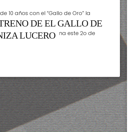
 de 10 años con el “Gallo de Oro” la
STRENO DE EL GALLO DE
producción de Vix. los protagonizan
inal de Vix que se estrena este 2o de
NIZA LUCERO