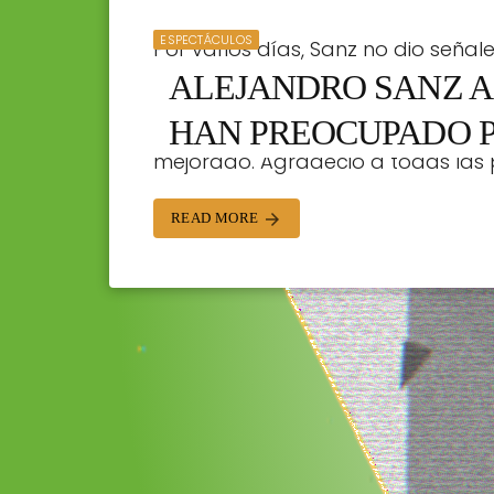
ESPECTÁCULOS
Por varios días, Sanz no dio señal
ALEJANDRO SANZ A
más a todos los que lo quieren. Pe
compartió que, aunque aún no está
HAN PREOCUPADO 
mejorado. Agradeció a todas las 
STAFF | 30/05/2023
READ MORE
arrow_forward