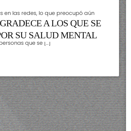
es en las redes, lo que preocupó aún
GRADECE A LOS QUE SE
ro hace unas horas, regresó a Twitter y
 al cien por ciento, su situación ha
POR SU SALUD MENTAL
personas que se […]