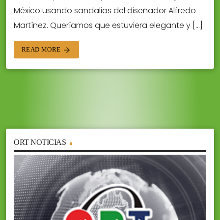
México usando sandalias del diseñador Alfredo
Martínez. Queríamos que estuviera elegante y […]
READ MORE
arrow_forward
ORT NOTICIAS