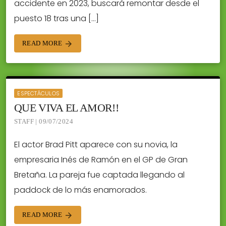
accidente en 2023, buscará remontar desde el
puesto 18 tras una […]
READ MORE
arrow_forward
ESPECTÁCULOS
QUE VIVA EL AMOR!!
STAFF | 09/07/2024
El actor Brad Pitt aparece con su novia, la
empresaria Inés de Ramón en el GP de Gran
Bretaña. La pareja fue captada llegando al
paddock de lo más enamorados.
READ MORE
arrow_forward