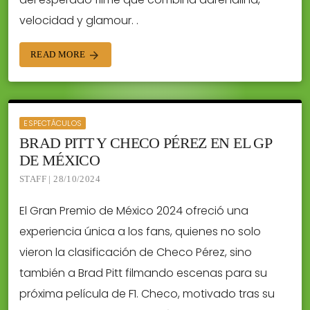
velocidad y glamour. .
READ MORE
arrow_forward
ESPECTÁCULOS
BRAD PITT Y CHECO PÉREZ EN EL GP
DE MÉXICO
STAFF | 28/10/2024
El Gran Premio de México 2024 ofreció una
experiencia única a los fans, quienes no solo
vieron la clasificación de Checo Pérez, sino
también a Brad Pitt filmando escenas para su
próxima película de F1. Checo, motivado tras su