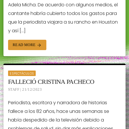
Adela Micha. De acuerdo con algunos medios, el
cantante habría cubierto todos los gastos para
que la periodista viajara a su rancho en Houston
y así […]
READ MORE
arrow_forward
ESPECTÁCULOS
FALLECIÓ CRISTINA PACHECO
STAFF | 21/12/2023
Periodista, escritora y narradora de historias
fallece a los 82 años, hace unas semanas se
había despedido de la televisión debido a
problemas de salud, sin dar más explicaciones.