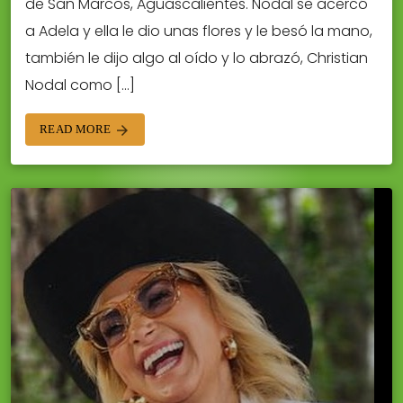
de San Marcos, Aguascalientes. Nodal se acercó
a Adela y ella le dio unas flores y le besó la mano,
también le dijo algo al oído y lo abrazó, Christian
Nodal como […]
READ MORE
arrow_forward