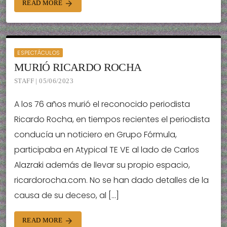
READ MORE
arrow_forward
ESPECTÁCULOS
MURIÓ RICARDO ROCHA
STAFF | 05/06/2023
A los 76 años murió el reconocido periodista
Ricardo Rocha, en tiempos recientes el periodista
conducía un noticiero en Grupo Fórmula,
participaba en Atypical TE VE al lado de Carlos
Alazraki además de llevar su propio espacio,
ricardorocha.com. No se han dado detalles de la
causa de su deceso, al […]
READ MORE
arrow_forward