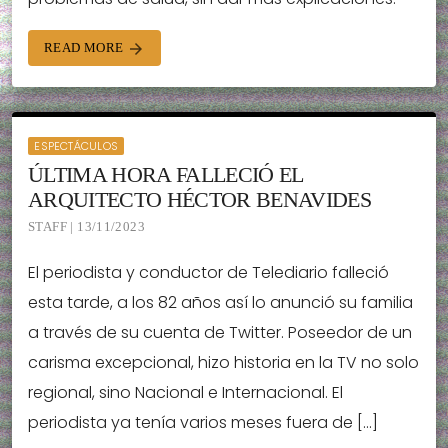
READ MORE
arrow_forward
ESPECTÁCULOS
ÚLTIMA HORA FALLECIÓ EL
ARQUITECTO HÉCTOR BENAVIDES
STAFF | 13/11/2023
El periodista y conductor de Telediario falleció
esta tarde, a los 82 años así lo anunció su familia
a través de su cuenta de Twitter. Poseedor de un
carisma excepcional, hizo historia en la TV no solo
regional, sino Nacional e Internacional. El
periodista ya tenía varios meses fuera de […]