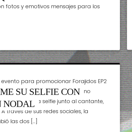
n fotos y emotivos mensajes para los
 evento para promocionar Forajidos EP2
ME SU SELFIE CON
a mismísima Pati Chapoy, quien no
 tomarse una selfie junto al cantante,
N NODAL
 través de sus redes sociales, la
ió las dos […]