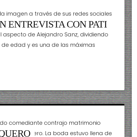
la imagen a través de sus redes sociales
N ENTREVISTA CON PATI
usiva con el cantante. Lo que más
l aspecto de Alejandro Sanz, dividiendo
os de edad y es una de las máximas
erido comediante contrajo matrimonio
AQUERO
e estilo vaquero. La boda estuvo llena de