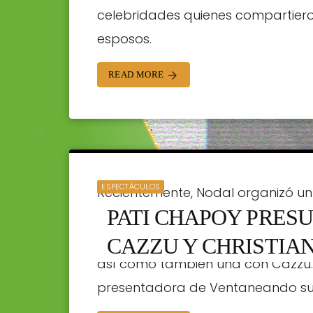
celebridades quienes compartiero
STAFF | 29/04/2024
esposos.
READ MORE
arrow_forward
ESPECTÁCULOS
Recientemente, Nodal organizó un
PATI CHAPOY PRESU
en CDMX, en el que estuvo invitad
desaprovecho la oportunidad para
CAZZU Y CHRISTIA
así como también una con Cazzu. A
STAFF | 26/05/2023
presentadora de Ventaneando sub