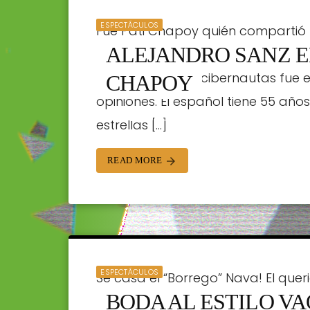
ESPECTÁCULOS
Fue Pati Chapoy quién compartió 
ALEJANDRO SANZ E
para anunciar una entrevista excl
sorprendió a los cibernautas fue e
CHAPOY
opiniones. El español tiene 55 añ
STAFF | 25/10/2024
estrellas […]
READ MORE
arrow_forward
ESPECTÁCULOS
Se casa el “Borrego” Nava! El qu
BODA AL ESTILO V
con su novia Pati con una fiesta d