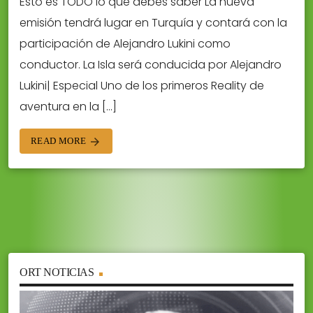
Esto es TODO lo que debes saber La nueva
emisión tendrá lugar en Turquía y contará con la
participación de Alejandro Lukini como
conductor. La Isla será conducida por Alejandro
Lukini| Especial Uno de los primeros Reality de
aventura en la […]
READ MORE
arrow_forward
ORT NOTICIAS