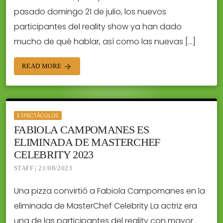
pasado domingo 21 de julio, los nuevos
participantes del reality show ya han dado
mucho de qué hablar, así como las nuevas […]
READ MORE
arrow_forward
ESPECTÁCULOS
FABIOLA CAMPOMANES ES
ELIMINADA DE MASTERCHEF
CELEBRITY 2023
STAFF | 21/08/2023
Una pizza convirtió a Fabiola Campomanes en la
eliminada de MasterChef Celebrity La actriz era
una de las participantes del reality con mayor