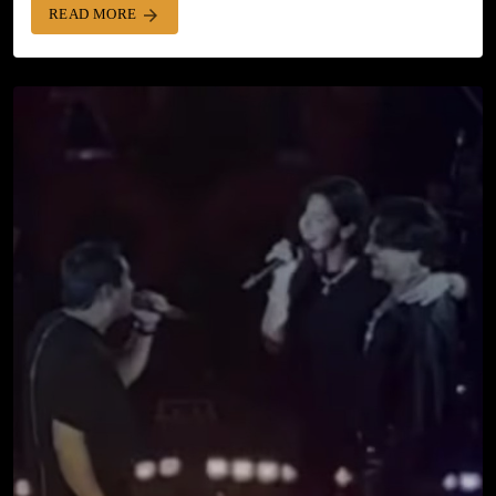
READ MORE
arrow_forward