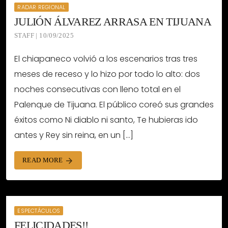
RADAR REGIONAL
JULIÓN ÁLVAREZ ARRASA EN TIJUANA
STAFF | 10/09/2025
El chiapaneco volvió a los escenarios tras tres
meses de receso y lo hizo por todo lo alto: dos
noches consecutivas con lleno total en el
Palenque de Tijuana. El público coreó sus grandes
éxitos como Ni diablo ni santo, Te hubieras ido
antes y Rey sin reina, en un […]
READ MORE
arrow_forward
ESPECTÁCULOS
FELICIDADES!!