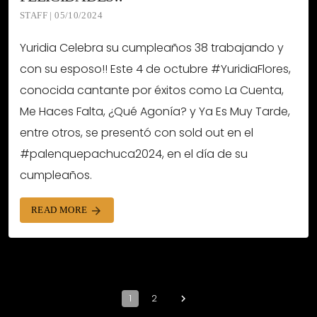
STAFF | 05/10/2024
Yuridia Celebra su cumpleaños 38 trabajando y
con su esposo!! Este 4 de octubre #YuridiaFlores,
conocida cantante por éxitos como La Cuenta,
Me Haces Falta, ¿Qué Agonía? y Ya Es Muy Tarde,
entre otros, se presentó con sold out en el
#palenquepachuca2024, en el día de su
cumpleaños.
READ MORE
arrow_forward
1
2
navigate_next