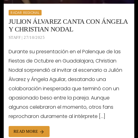
RADAR REGIONAL
JULION ÁLVAREZ CANTA CON ÁNGELA
Y CHRISTIAN NODAL
STAFF | 27/10/2025
Durante su presentación en el Palenque de las
Fiestas de Octubre en Guadalajara, Christian
Nodal sorprendió al invitar al escenario a Julión
Álvarez y Ángela Aguilar, desatando una
colaboración inesperada que terminó con un
apasionado beso entre la pareja. Aunque
algunos celebraron el momento, otros fans
reprocharon duramente al intérprete […]
READ MORE
arrow_forward