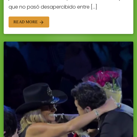
que no pasó desapercibido entre […]
READ MORE
arrow_forward