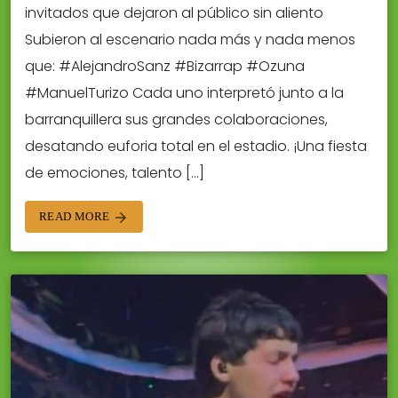
invitados que dejaron al público sin aliento
Subieron al escenario nada más y nada menos
que: #AlejandroSanz #Bizarrap #Ozuna
#ManuelTurizo Cada uno interpretó junto a la
barranquillera sus grandes colaboraciones,
desatando euforia total en el estadio. ¡Una fiesta
de emociones, talento […]
READ MORE
arrow_forward