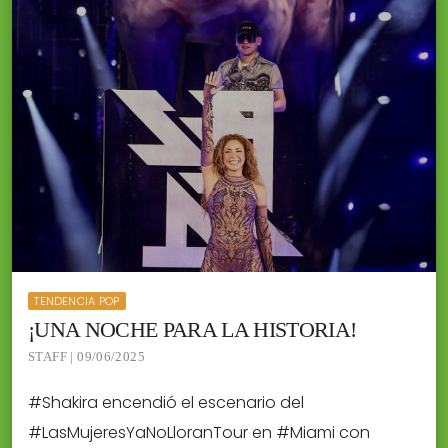
TENDENCIA POP
¡UNA NOCHE PARA LA HISTORIA!
STAFF | 09/06/2025
#Shakira encendió el escenario del
#LasMujeresYaNoLloranTour en #Miami con