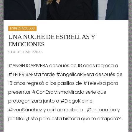
ESPECTÁCULOS
UNA NOCHE DE ESTRELLAS Y
EMOCIONES
STAFF | 12/03/2025
#ANGÉLICARIVERA después de 18 años regresa a
#TELEVISAEsta tarde #AngelicaRivera después de
18 años regresó a los pasillos de #Televisa para
presentar #ConEsaMismaMirada serie que
protagonizará junto a #DiegoKlein e
#IvanSánchez y así fue recibida… ¡Con bombo y
platillo! ¿Listo para esta historia que te atrapará? .