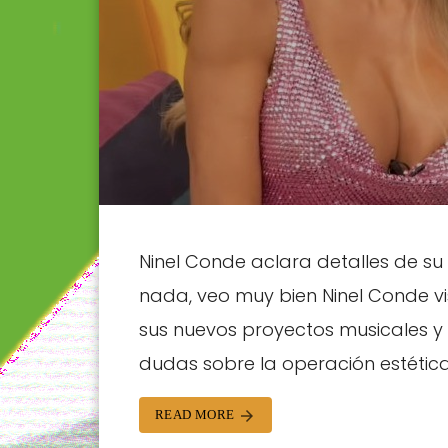
Ninel Conde aclara detalles de su c
nada, veo muy bien Ninel Conde v
sus nuevos proyectos musicales y
dudas sobre la operación estétic
READ MORE
arrow_forward