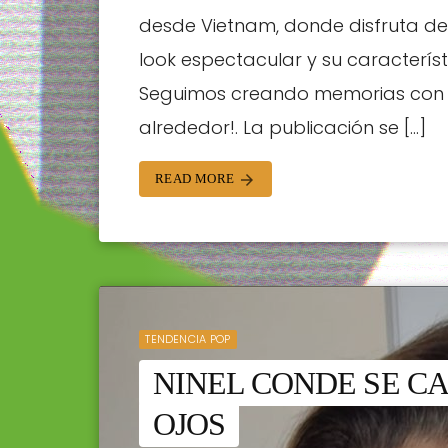
desde Vietnam, donde disfruta d
look espectacular y su característi
Seguimos creando memorias con t
alrededor!. La publicación se […]
READ MORE
arrow_forward
TENDENCIA POP
NINEL CONDE SE C
OJOS