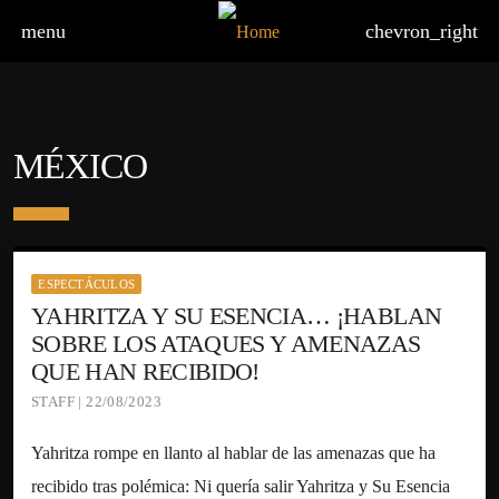
menu
chevron_right
MÉXICO
ESPECTÁCULOS
YAHRITZA Y SU ESENCIA… ¡HABLAN
SOBRE LOS ATAQUES Y AMENAZAS
QUE HAN RECIBIDO!
STAFF | 22/08/2023
Yahritza rompe en llanto al hablar de las amenazas que ha
recibido tras polémica: Ni quería salir Yahritza y Su Esencia