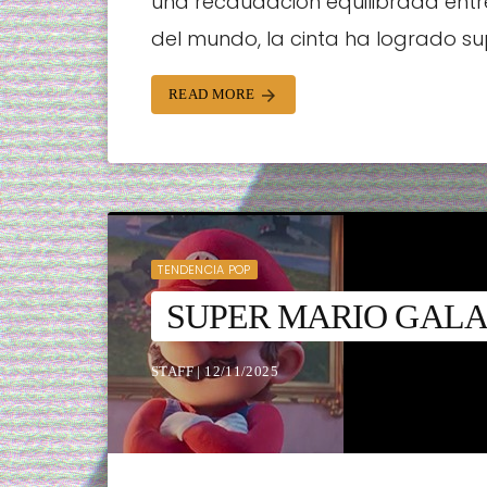
una recaudación equilibrada entr
del mundo, la cinta ha logrado su
READ MORE
arrow_forward
TENDENCIA POP
SUPER MARIO GALA
STAFF | 12/11/2025