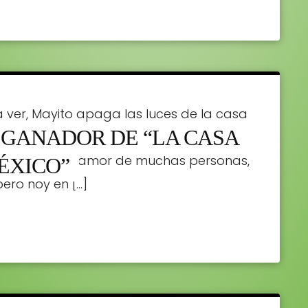
 ver, Mayito apaga las luces de la casa
 GANADOR DE “LA CASA
 es el ganador del reallity más famoso
sos y ganó el amor de muchas personas,
ÉXICO”
pero hoy en […]