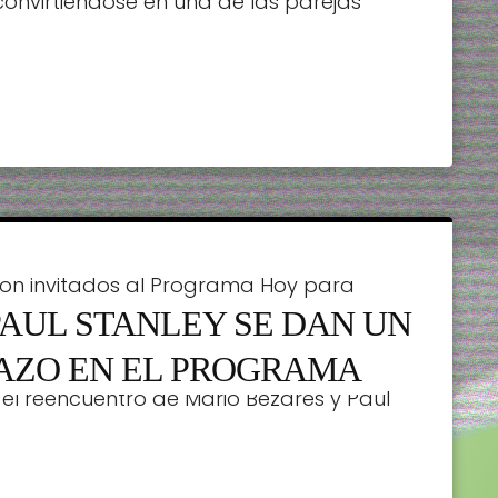
onvirtiéndose en una de las parejas
ron invitados al Programa Hoy para
PAUL STANLEY SE DAN UN
momentos que vivieron dentro de la
 los Famosos México. Uno de los
ZO EN EL PROGRAMA
l reencuentro de Mario Bezares y Paul