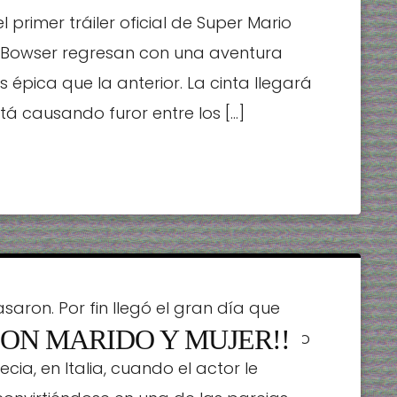
 primer tráiler oficial de Super Mario
 y Bowser regresan con una aventura
pica que la anterior. La cinta llegará
stá causando furor entre los […]
saron. Por fin llegó el gran día que
ON MARIDO Y MUJER!!
vor, pues se comprometieran en el año
ia, en Italia, cuando el actor le