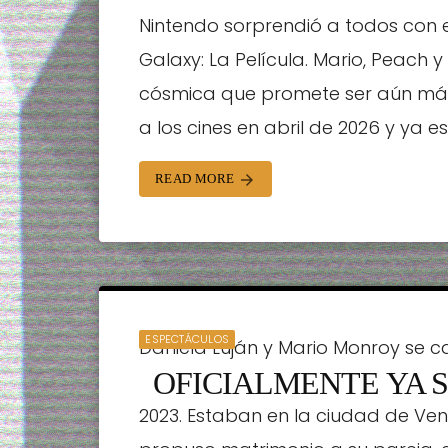
Nintendo sorprendió a todos con el
Galaxy: La Película. Mario, Peach
cósmica que promete ser aún más é
a los cines en abril de 2026 y ya e
READ MORE
arrow_forward
ESPECTÁCULOS
Daniela Luján y Mario Monroy se ca
OFICIALMENTE YA S
estaban esperando con tanto fer
2023. Estaban en la ciudad de Venec
STAFF | 28/10/2024