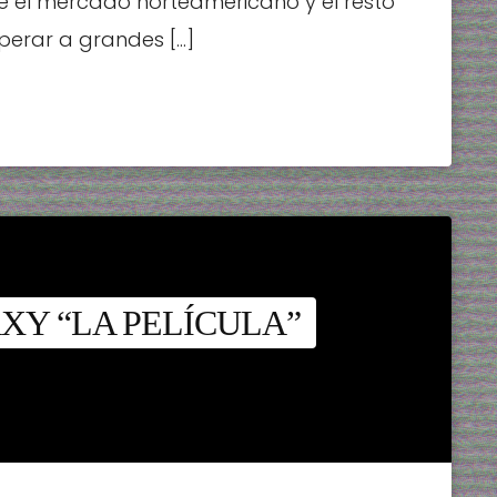
e el mercado norteamericano y el resto
perar a grandes […]
XY “LA PELÍCULA”