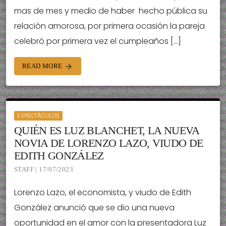
mas de mes y medio de haber hecho pública su
relación amorosa, por primera ocasión la pareja
celebró por primera vez el cumpleaños […]
READ MORE
arrow_forward
ESPECTÁCULOS
QUIÉN ES LUZ BLANCHET, LA NUEVA
NOVIA DE LORENZO LAZO, VIUDO DE
EDITH GONZÁLEZ
STAFF | 17/07/2023
Lorenzo Lazo, el economista, y viudo de Edith
González anunció que se dio una nueva
oportunidad en el amor con la presentadora Luz