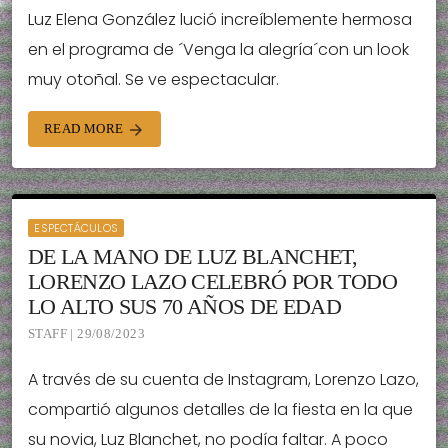
Luz Elena González lució increíblemente hermosa
en el programa de ´Venga la alegría´con un look
muy otoñal. Se ve espectacular.
READ MORE
arrow_forward
ESPECTÁCULOS
DE LA MANO DE LUZ BLANCHET,
LORENZO LAZO CELEBRÓ POR TODO
LO ALTO SUS 70 AÑOS DE EDAD
STAFF | 29/08/2023
A través de su cuenta de Instagram, Lorenzo Lazo,
compartió algunos detalles de la fiesta en la que
su novia, Luz Blanchet, no podía faltar. A poco