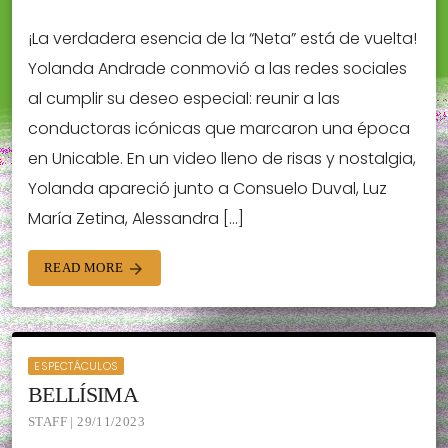
¡La verdadera esencia de la “Neta” está de vuelta!
Yolanda Andrade conmovió a las redes sociales
al cumplir su deseo especial: reunir a las
conductoras icónicas que marcaron una época
en Unicable. En un video lleno de risas y nostalgia,
Yolanda apareció junto a Consuelo Duval, Luz
María Zetina, Alessandra […]
READ MORE
arrow_forward
ESPECTÁCULOS
BELLÍSIMA
STAFF | 29/11/2023