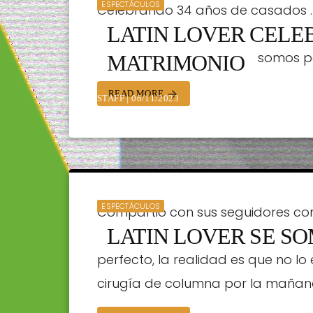
ESPECTÁCULOS
Celebrando 34 años de casados . 
LATIN LOVER CELEB
cuenta que lo más importante de 
sino a quien tenemos! No somos pe
MATRIMONIO
READ MORE
arrow_forward
STAFF | 06/11/2023
ESPECTÁCULOS
Compartió con sus seguidores co
LATIN LOVER SE SO
acostumbrados a subir a las rede
perfecto, la realidad es que no lo
STAFF | 23/05/2023
cirugía de columna por la mañana