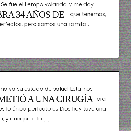
Se fue el tiempo volando, y me doy
RA 34 AÑOS DE
todos estos años, no es lo que tenemos,
rfectos, pero somos una familia .
mo va su estado de salud. Estamos
METIÓ A UNA CIRUGÍA
s solo cosas bonitas como si todo fuera
 es lo único perfecto es Dios hoy tuve una
, y aunque a lo […]