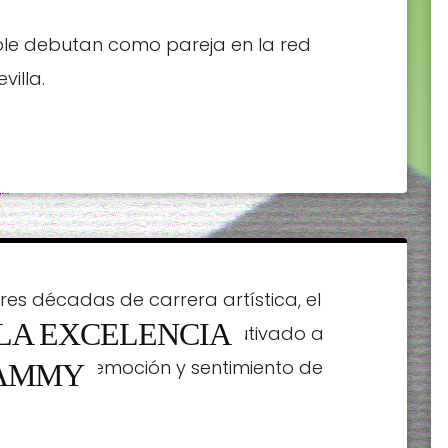
cole debutan como pareja en la red
illa.
res décadas de carrera artística, el
 LA EXCELENCIA
tos. Sus canciones han cautivado a
ran por la emoción y sentimiento de
RAMMY