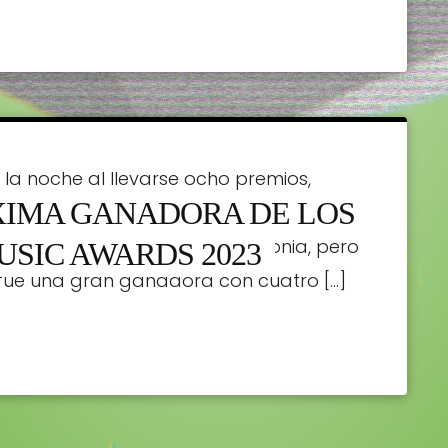
 la noche al llevarse ocho premios,
XIMA GANADORA DE LOS
el año, (por $trip Love) y artista
lombiana no asistió a la ceremonia, pero
USIC AWARDS 2023
fue una gran ganadora con cuatro […]