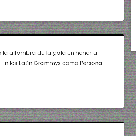
 la alfombra de la gala en honor a
!
da en los Latín Grammys como Persona