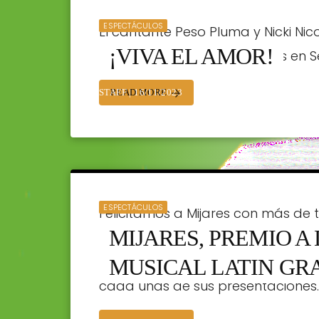
ESPECTÁCULOS
El cantante Peso Pluma y Nicki Ni
¡VIVA EL AMOR!
carpet de los Latín Grammys en Sev
READ MORE
arrow_forward
STAFF | 16/11/2023
ESPECTÁCULOS
Felicitamos a Mijares con más de t
MIJARES, PREMIO A
cantante continúa cosechando éxi
millones de personas, que lo admi
MUSICAL LATIN G
cada unas de sus presentaciones.
STAFF | 15/11/2023