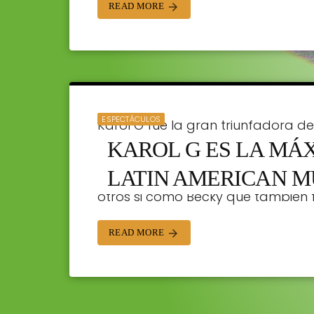
READ MORE
arrow_forward
ESPECTÁCULOS
Karol G fue la gran triunfadora de
KAROL G ES LA MÁ
incluyendo a artista del año, gira d
streaming del año. La estrella co
LATIN AMERICAN M
otros si como Becky que también 
STAFF | 21/04/2023
READ MORE
arrow_forward