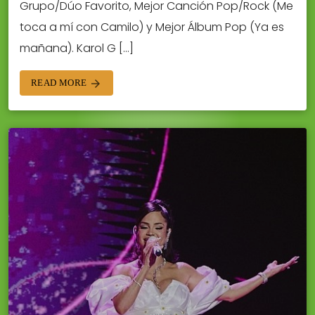
Grupo/Dúo Favorito, Mejor Canción Pop/Rock (Me
toca a mí con Camilo) y Mejor Álbum Pop (Ya es
mañana). Karol G […]
READ MORE
arrow_forward