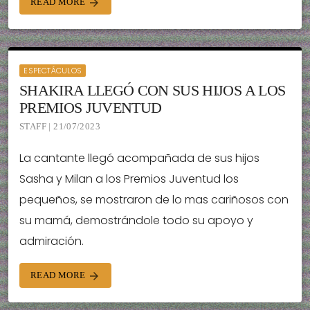
READ MORE
arrow_forward
ESPECTÁCULOS
SHAKIRA LLEGÓ CON SUS HIJOS A LOS
PREMIOS JUVENTUD
STAFF | 21/07/2023
La cantante llegó acompañada de sus hijos
Sasha y Milan a los Premios Juventud los
pequeños, se mostraron de lo mas cariñosos con
su mamá, demostrándole todo su apoyo y
admiración.
READ MORE
arrow_forward