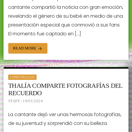
cantante compartió la noticia con gran emoción,
revelando el género de su bebé en medio de una
presentación especial que conmovió a sus fans.
El momento fue captado en […]
READ MORE
arrow_forward
ESPECTÁCULOS
THALÍA COMPARTE FOTOGRAFÍAS DEL
RECUERDO
STAFF | 19/01/2024
La cantante dejó ver unas hermosas fotografías,
de su juventud y sorprendió con su belleza.