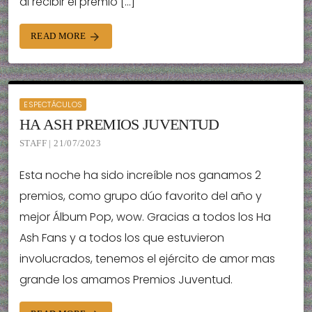
al recibir el premio […]
READ MORE
arrow_forward
ESPECTÁCULOS
HA ASH PREMIOS JUVENTUD
STAFF | 21/07/2023
Esta noche ha sido increíble nos ganamos 2
premios, como grupo dúo favorito del año y
mejor Álbum Pop, wow. Gracias a todos los Ha
Ash Fans y a todos los que estuvieron
involucrados, tenemos el ejército de amor mas
grande los amamos Premios Juventud.