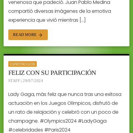
venenosa que padeció. Juan Pablo Medina
compartió diversas imágenes de la emotiva
experiencia que vivió mientras […]
READ MORE
arrow_forward
ESPECTÁCULOS
FELIZ CON SU PARTICIPACIÓN
STAFF | 29/07/2024
Lady Gaga, más feliz que nunca tras una exitosa
actuación en los Juegos Olímpicos, disfrutó de
un rato de relajación y celebró con un poco de
champagne. #Olympics2024 #LadyGaga
#celebridades #Paris2024