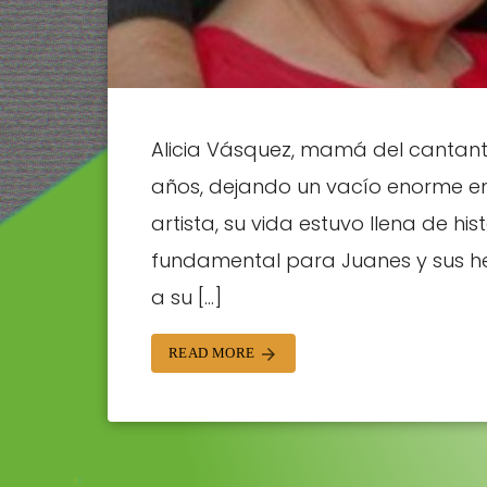
Alicia Vásquez, mamá del cantante
años, dejando un vacío enorme en 
artista, su vida estuvo llena de his
fundamental para Juanes y sus he
a su […]
READ MORE
arrow_forward