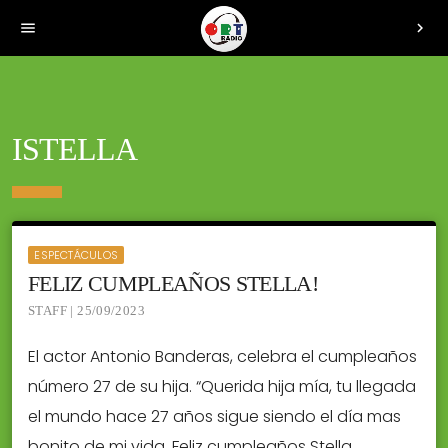
menu
chevron_right
ISTELLA
ESPECTÁCULOS
FELIZ CUMPLEAÑOS STELLA!
STAFF | 25/09/2023
El actor Antonio Banderas, celebra el cumpleaños
número 27 de su hija. “Querida hija mía, tu llegada
el mundo hace 27 años sigue siendo el día mas
bonito de mi vida. Feliz cumpleaños Stella.